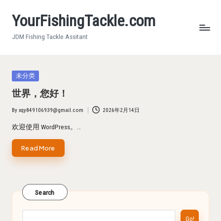
YourFishingTackle.com
Skip
to
JDM Fishing Tackle Assitant
content
Posted
未分类
in
世界，您好！
By
xqy849106939@gmail.com
2026年2月14日
Posted
by
欢迎使用 WordPress。…
Read More
Search
Go!