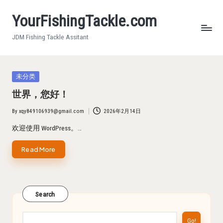
YourFishingTackle.com
Skip
to
JDM Fishing Tackle Assitant
content
Posted
未分类
in
世界，您好！
By
xqy849106939@gmail.com
2026年2月14日
Posted
by
欢迎使用 WordPress。…
Read More
Search
Go!