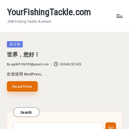
YourFishingTackle.com
Skip
to
JDM Fishing Tackle Assitant
content
Posted
未分类
in
世界，您好！
By
xqy849106939@gmail.com
2026年2月14日
Posted
by
欢迎使用 WordPress。…
Read More
Search
Go!